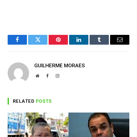
Facebook
Twitter
Pinterest
LinkedIn
Tumblr
Email
GUILHERME MORAES
Website
Facebook
Instagram
RELATED
POSTS