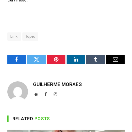
Curtir isso:
Link
Topic
Facebook
Twitter
Pinterest
LinkedIn
Tumblr
Email
GUILHERME MORAES
Website
Facebook
Instagram
RELATED
POSTS