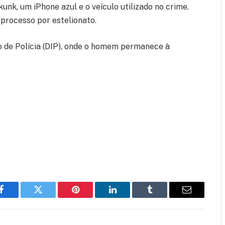
unk, um iPhone azul e o veículo utilizado no crime.
processo por estelionato.
do de Polícia (DIP), onde o homem permanece à
Facebook
Twitter
Pinterest
LinkedIn
Tumblr
Email