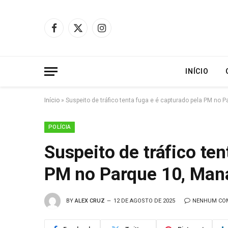
Facebook
X
Instagram
(Twitter)
INÍCIO
Início
»
Suspeito de tráfico tenta fuga e é capturado pela PM no 
POLÍCIA
Suspeito de tráfico ten
PM no Parque 10, Man
BY
ALEX CRUZ
12 DE AGOSTO DE 2025
NENHUM CO