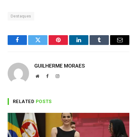
Destaques
Facebook
Twitter
Pinterest
LinkedIn
Tumblr
Email
GUILHERME MORAES
Website
Facebook
Instagram
RELATED
POSTS