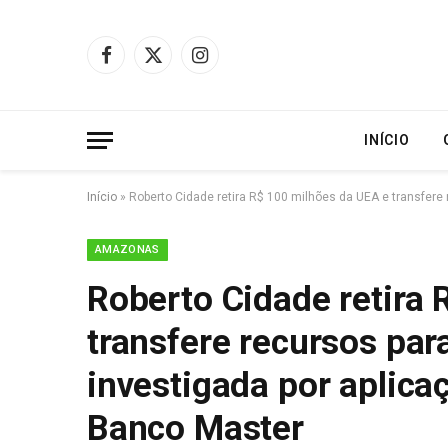
Facebook
X
Instagram
(Twitter)
INÍCIO
Início
»
Roberto Cidade retira R$ 100 milhões da UEA e transfer
AMAZONAS
Roberto Cidade retira
transfere recursos pa
investigada por aplica
Banco Master