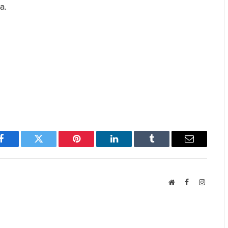
a.
Facebook
Twitter
Pinterest
LinkedIn
Tumblr
Email
Website
Facebook
Instagr