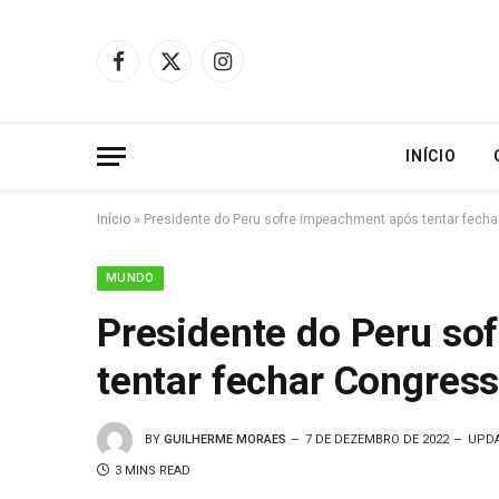
Facebook
X
Instagram
(Twitter)
INÍCIO
Início
»
Presidente do Peru sofre impeachment após tentar fecha
MUNDO
Presidente do Peru so
tentar fechar Congress
BY
GUILHERME MORAES
7 DE DEZEMBRO DE 2022
UPDA
3 MINS READ