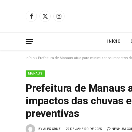
Facebook
X
Instagram
(Twitter)
INÍCIO
Início
»
Prefeitura de Manaus atua para minimizar os impactos d
MANAUS
Prefeitura de Manaus 
impactos das chuvas e
preventivas
BY
ALEX CRUZ
27 DE JANEIRO DE 2025
NENHUM CO