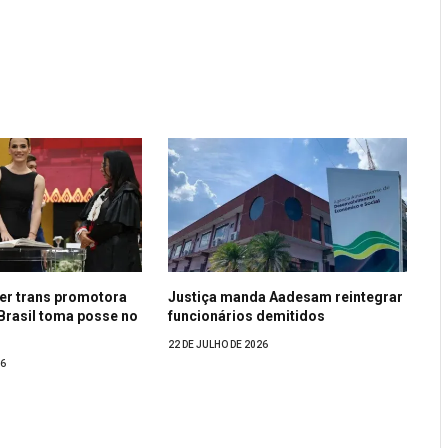
er trans promotora
Justiça manda Aadesam reintegrar
 Brasil toma posse no
funcionários demitidos
22 DE JULHO DE 2026
26