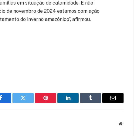
amílias em situação de calamidade. E não
nício de novembro de 2024 estamos com ação
ntamento do inverno amazônico”, afirmou.
Facebook
Twitter
Pinterest
LinkedIn
Tumblr
Email
Website