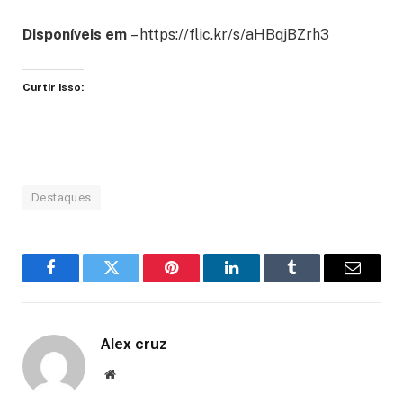
Disponíveis em
– https://flic.kr/s/aHBqjBZrh3
Curtir isso:
Destaques
Facebook
Twitter
Pinterest
LinkedIn
Tumblr
Email
Alex cruz
Website