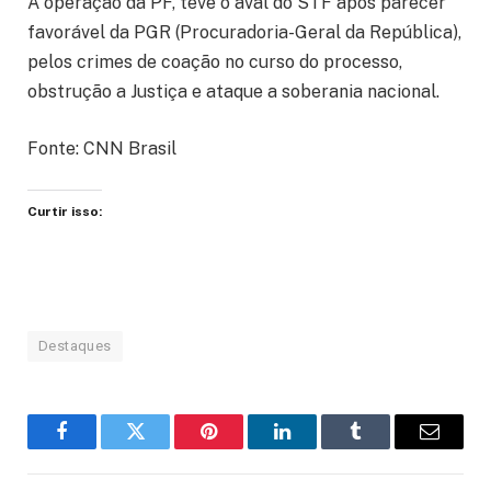
A operação da PF, teve o aval do STF após parecer
favorável da PGR (Procuradoria-Geral da República),
pelos crimes de coação no curso do processo,
obstrução a Justiça e ataque a soberania nacional.
Fonte: CNN Brasil
Curtir isso:
Destaques
Facebook
Twitter
Pinterest
LinkedIn
Tumblr
Email