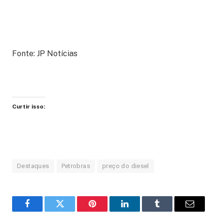
Fonte: JP Notícias
Curtir isso:
Destaques
Petrobras
preço do diesel
Facebook
Twitter
Pinterest
LinkedIn
Tumblr
Email