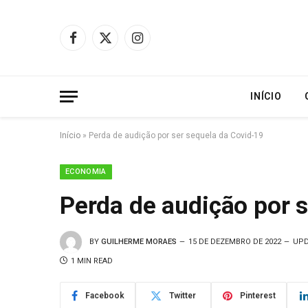
Facebook
X
Instagram
(Twitter)
INÍCIO
Início
»
Perda de audição por ser sequela da Covid-19
ECONOMIA
Perda de audição por 
BY
GUILHERME MORAES
15 DE DEZEMBRO DE 2022
UPD
1 MIN READ
Facebook
Twitter
Pinterest