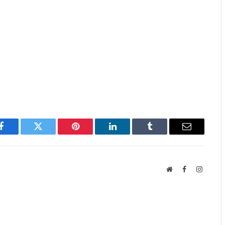
Facebook
Twitter
Pinterest
LinkedIn
Tumblr
Email
Website
Facebook
Instagr