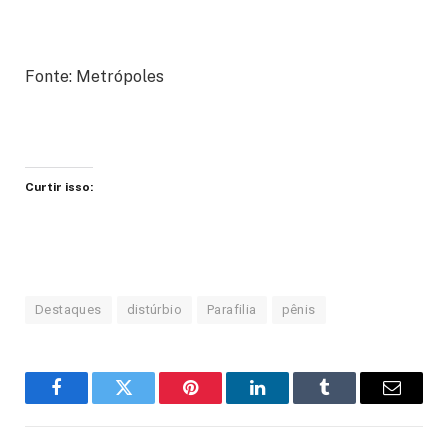
Fonte: Metrópoles
Curtir isso:
Destaques
distúrbio
Parafilia
pênis
Facebook
Twitter
Pinterest
LinkedIn
Tumblr
Email