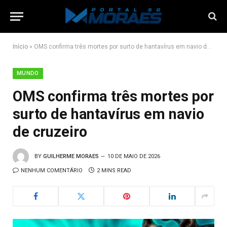
Início
»
OMS confirma três mortes por surto de hantavírus em navio de cruzeiro
MUNDO
OMS confirma três mortes por
surto de hantavírus em navio
de cruzeiro
BY
GUILHERME MORAES
10 DE MAIO DE 2026
NENHUM COMENTÁRIO
2 MINS READ