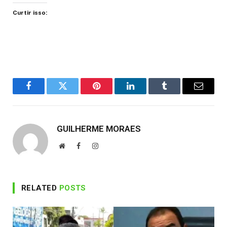
Curtir isso:
Facebook
Twitter
Pinterest
LinkedIn
Tumblr
Email
GUILHERME MORAES
Website
Facebook
Instagram
RELATED
POSTS