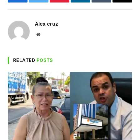
Facebook
Twitter
Pinterest
LinkedIn
Tumblr
Email
Alex cruz
Website
RELATED
POSTS