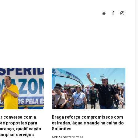
Website
Facebook
Instagr
r conversa com a
Braga reforça compromissos com
re propostas para
estradas, água e saúde na calha do
urança, qualificação
Solimões
 ampliar serviços
6 DE AGOSTO DE 2026