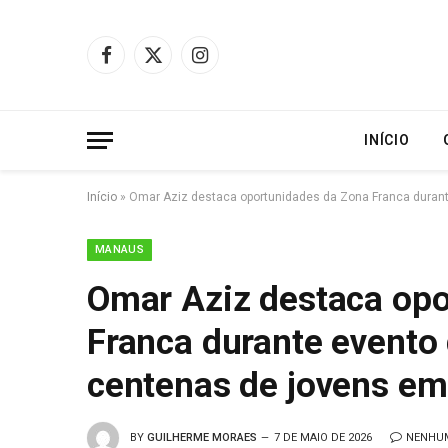
Facebook
X
Instagram
(Twitter)
INÍCIO
Início
»
Omar Aziz destaca oportunidades da Zona Franca duran
MANAUS
Omar Aziz destaca opo
Franca durante evento
centenas de jovens e
BY
GUILHERME MORAES
7 DE MAIO DE 2026
NENHU