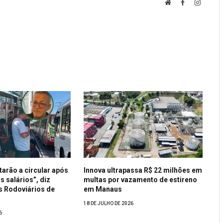
Website
Facebook
Instagr
tarão a circular após
Innova ultrapassa R$ 22 milhões em
 salários”, diz
multas por vazamento de estireno
s Rodoviários de
em Manaus
18 DE JULHO DE 2026
6