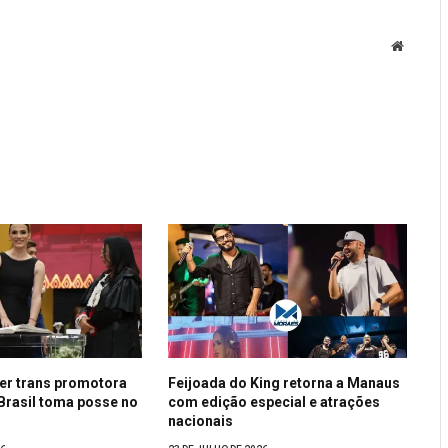
Website
er trans promotora
Feijoada do King retorna a Manaus
 Brasil toma posse no
com edição especial e atrações
nacionais