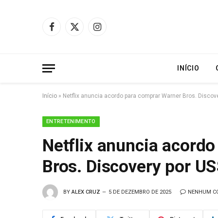
Facebook
X
Instagram
(Twitter)
INÍCIO
Início
»
Netflix anuncia acordo para comprar Warner Bros. Discove
ENTRETENIMENTO
Netflix anuncia acord
Bros. Discovery por US
BY
ALEX CRUZ
5 DE DEZEMBRO DE 2025
NENHUM C