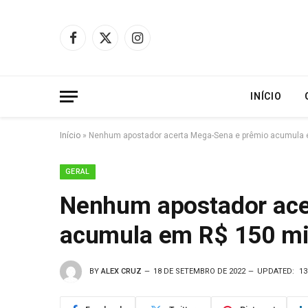
Facebook
X
Instagram
(Twitter)
INÍCIO
Início
»
Nenhum apostador acerta Mega-Sena e prêmio acumula 
GERAL
Nenhum apostador ace
acumula em R$ 150 mi
BY
ALEX CRUZ
18 DE SETEMBRO DE 2022
UPDATED:
13