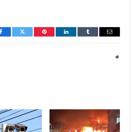
Facebook
Twitter
Pinterest
LinkedIn
Tumblr
Email
Website