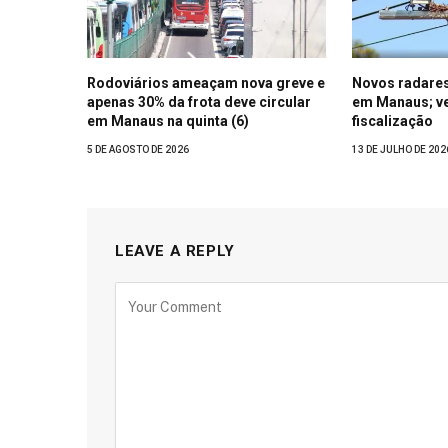
Rodoviários ameaçam nova greve e
Novos radare
apenas 30% da frota deve circular
em Manaus; ve
em Manaus na quinta (6)
fiscalização
5 DE AGOSTO DE 2026
13 DE JULHO DE 202
LEAVE A REPLY