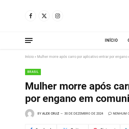
Facebook
X
Instagram
(Twitter)
INÍCIO
Início
»
Mulher morre após carro por aplicativo entrar por engan
BRASIL
Mulher morre após carr
por engano em comuni
BY
ALEX CRUZ
30 DE DEZEMBRO DE 2024
NENHUM 