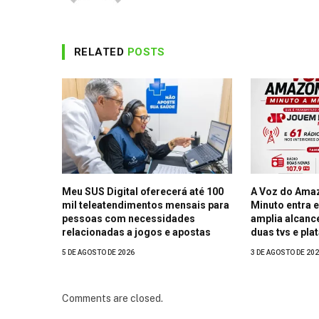
RELATED
POSTS
Meu SUS Digital oferecerá até 100
A Voz do Ama
mil teleatendimentos mensais para
Minuto entra 
pessoas com necessidades
amplia alcance
relacionadas a jogos e apostas
duas tvs e pla
5 DE AGOSTO DE 2026
3 DE AGOSTO DE 20
Comments are closed.