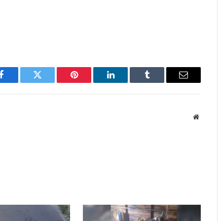
Facebook
Twitter
Pinterest
LinkedIn
Tumblr
Email
Website