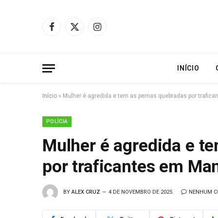
Facebook
X
Instagram
(Twitter)
INÍCIO
Início
»
Mulher é agredida e tem as pernas quebradas por trafic
POLÍCIA
Mulher é agredida e t
por traficantes em Ma
BY
ALEX CRUZ
4 DE NOVEMBRO DE 2025
NENHUM C