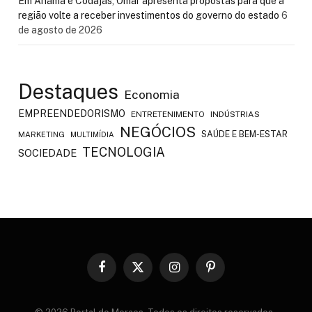
Em Anamã e Codajás, Omar apresenta propostas para que a
região volte a receber investimentos do governo do estado
6
de agosto de 2026
Destaques
Economia
EMPREENDEDORISMO
ENTRETENIMENTO
INDÚSTRIAS
NEGÓCIOS
SAÚDE E BEM-ESTAR
MARKETING
MULTIMÍDIA
TECNOLOGIA
SOCIEDADE
Facebook
X
Instagram
Pinterest
(Twitter)