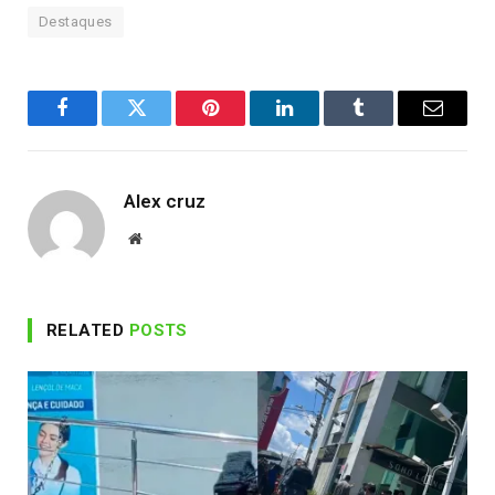
Destaques
Facebook
Twitter
Pinterest
LinkedIn
Tumblr
Email
Alex cruz
Website
RELATED
POSTS