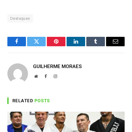
Destaques
Facebook
Twitter
Pinterest
LinkedIn
Tumblr
Email
GUILHERME MORAES
Website
Facebook
Instagram
RELATED
POSTS