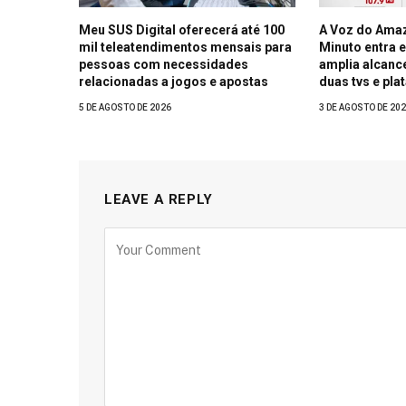
Meu SUS Digital oferecerá até 100
A Voz do Ama
mil teleatendimentos mensais para
Minuto entra 
pessoas com necessidades
amplia alcance
relacionadas a jogos e apostas
duas tvs e pla
5 DE AGOSTO DE 2026
3 DE AGOSTO DE 20
LEAVE A REPLY