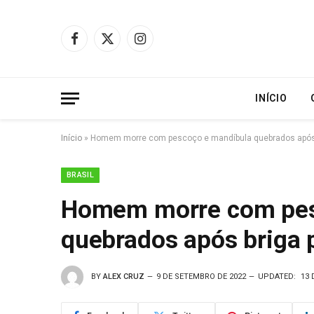
Facebook
X
Instagram
(Twitter)
INÍCIO
Início
»
Homem morre com pescoço e mandíbula quebrados após b
BRASIL
Homem morre com pes
quebrados após briga p
BY
ALEX CRUZ
9 DE SETEMBRO DE 2022
UPDATED:
13 