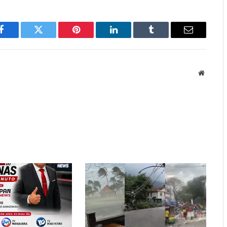
Facebook
Twitter
Pinterest
LinkedIn
Tumblr
Email
Website