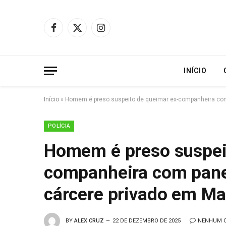
Facebook
X
Instagram
(Twitter)
INÍCIO
Início
»
Homem é preso suspeito de queimar ex-companheira com
POLÍCIA
Homem é preso suspei
companheira com pane
cárcere privado em M
BY
ALEX CRUZ
22 DE DEZEMBRO DE 2025
NENHUM 