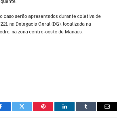
 quente.
o caso serão apresentados durante coletiva de
2), na Delegacia Geral (DG), localizada na
Pedro, na zona centro-oeste de Manaus.
Facebook
Twitter
Pinterest
LinkedIn
Tumblr
Email