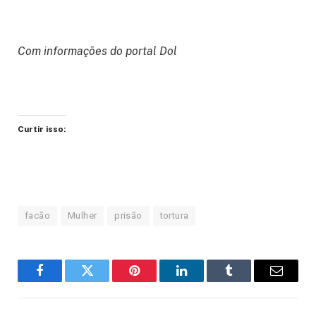
Com informações do portal Dol
Curtir isso:
facão
Mulher
prisão
tortura
Facebook
Twitter
Pinterest
LinkedIn
Tumblr
Email