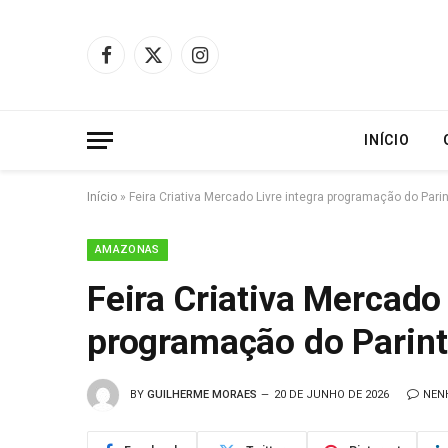
Facebook
X
Instagram
(Twitter)
INÍCIO
Início
»
Feira Criativa Mercado Livre integra programação do Parin
AMAZONAS
Feira Criativa Mercado 
programação do Parint
BY
GUILHERME MORAES
20 DE JUNHO DE 2026
NEN