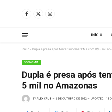
Facebook
X
Instagram
(Twitter)
INÍCIO
Início
»
Dupla é presa após tentar subornar PMs com R$ 5 mil n
ECONOMIA
Dupla é presa após te
5 mil no Amazonas
BY
ALEX CRUZ
6 DE OUTUBRO DE 2022
UPDATED:
13 D