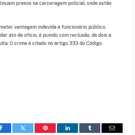
ntinuam presos na carceragem policial, onde estão
meter vantagem indevida a funcionário público,
dar ato de ofício, é punido com reclusão, de dois a
lta. O crime é citado no artigo 333 do Código
Facebook
Twitter
Pinterest
LinkedIn
Tumblr
Email