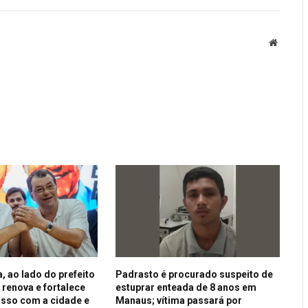
Website
, ao lado do prefeito
Padrasto é procurado suspeito de
 renova e fortalece
estuprar enteada de 8 anos em
sso com a cidade e
Manaus; vítima passará por