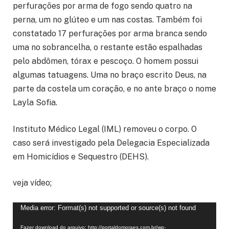
perfurações por arma de fogo sendo quatro na
perna, um no glúteo e um nas costas. Também foi
constatado 17 perfurações por arma branca sendo
uma no sobrancelha, o restante estão espalhadas
pelo abdômen, tórax e pescoço. O homem possui
algumas tatuagens. Uma no braço escrito Deus, na
parte da costela um coração, e no ante braço o nome
Layla Sofia.
Instituto Médico Legal (IML) removeu o corpo. O
caso será investigado pela Delegacia Especializada
em Homicídios e Sequestro (DEHS).
veja vídeo;
Tocador
Media error: Format(s) not supported or source(s) not found
de
Fazer download do arquivo: http://portaldomoraes.com.br/wp-