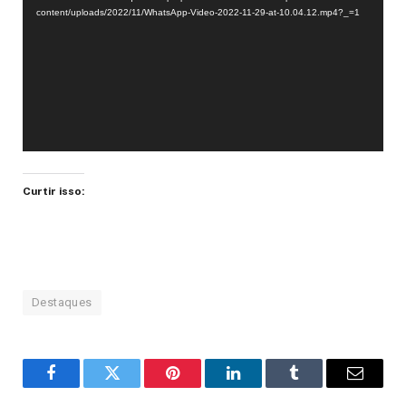
vídeo
content/uploads/2022/11/WhatsApp-Video-2022-11-29-at-10.04.12.mp4?_=1
Curtir isso:
Destaques
Facebook
Twitter
Pinterest
LinkedIn
Tumblr
Email