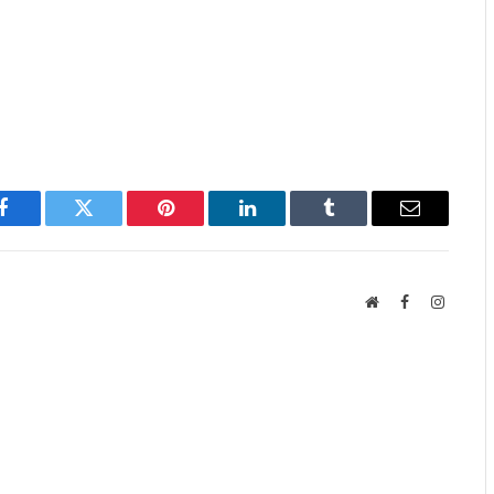
Facebook
Twitter
Pinterest
LinkedIn
Tumblr
Email
Website
Facebook
Instagr