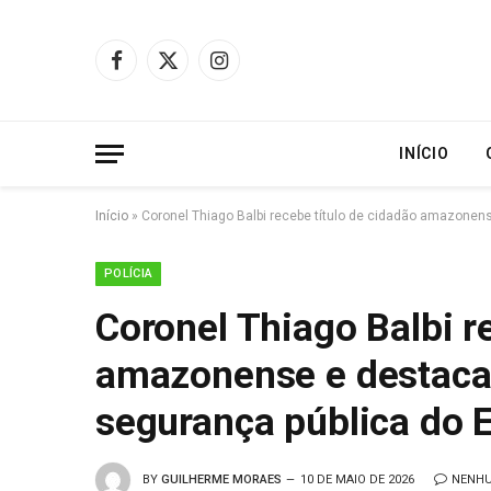
Facebook
X
Instagram
(Twitter)
INÍCIO
Início
»
Coronel Thiago Balbi recebe título de cidadão amazonen
POLÍCIA
Coronel Thiago Balbi r
amazonense e destaca 
segurança pública do 
BY
GUILHERME MORAES
10 DE MAIO DE 2026
NENHU