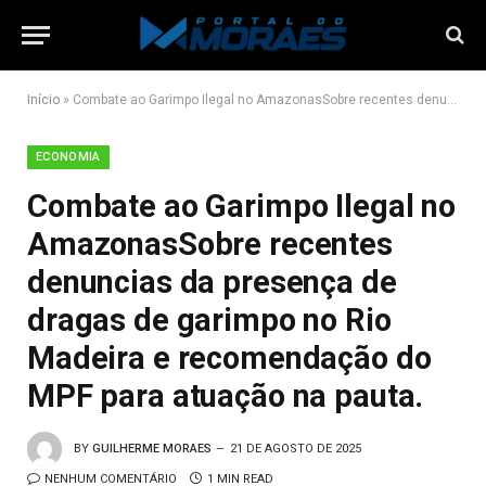
Início
»
Combate ao Garimpo Ilegal no AmazonasSobre recentes denuncias da presença de dragas de garimpo no Rio Madeira e recomendação do MPF para atuação na pauta.
ECONOMIA
Combate ao Garimpo Ilegal no
AmazonasSobre recentes
denuncias da presença de
dragas de garimpo no Rio
Madeira e recomendação do
MPF para atuação na pauta.
BY
GUILHERME MORAES
21 DE AGOSTO DE 2025
NENHUM COMENTÁRIO
1 MIN READ