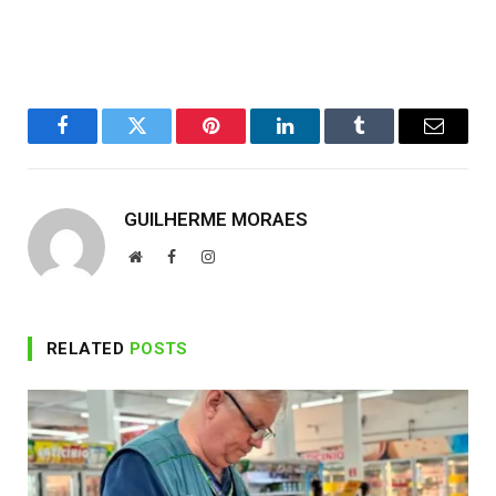
Facebook
Twitter
Pinterest
LinkedIn
Tumblr
Email
GUILHERME MORAES
Website
Facebook
Instagram
RELATED
POSTS