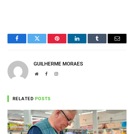
Facebook
Twitter
Pinterest
LinkedIn
Tumblr
Email
GUILHERME MORAES
Website
Facebook
Instagram
RELATED
POSTS