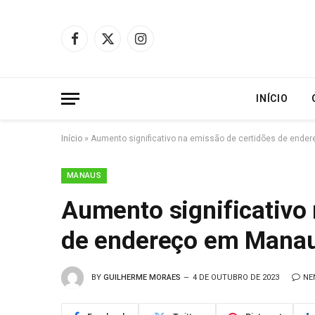
Facebook
X
Instagram
(Twitter)
INÍCIO
Início
»
Aumento significativo na emissão de certidões de end
MANAUS
Aumento significativo
de endereço em Mana
BY
GUILHERME MORAES
4 DE OUTUBRO DE 2023
NE