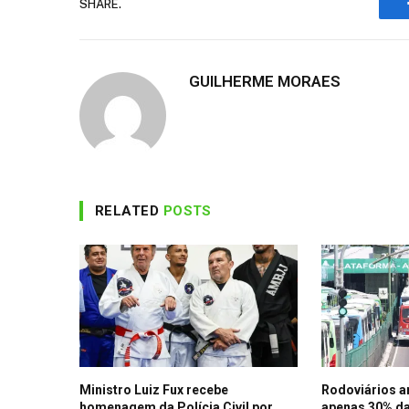
SHARE.
GUILHERME MORAES
RELATED
POSTS
Ministro Luiz Fux recebe
Rodoviários 
homenagem da Polícia Civil por
apenas 30% da 