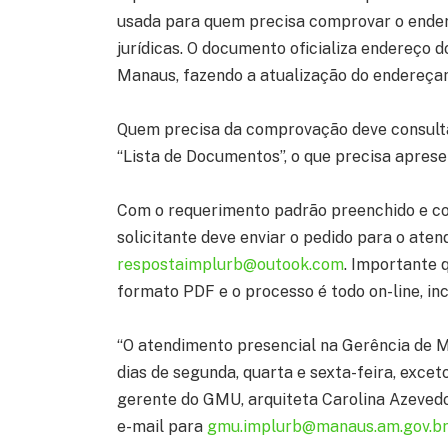
usada para quem precisa comprovar o endereç
jurídicas. O documento oficializa endereço 
Manaus, fazendo a atualização do endereçam
Quem precisa da comprovação deve consulta
“Lista de Documentos”, o que precisa aprese
Com o requerimento padrão preenchido e com
solicitante deve enviar o pedido para o ate
respostaimplurb@outook.com
. Importante
formato PDF e o processo é todo on-line, inc
“O atendimento presencial na Gerência de Mo
dias de segunda, quarta e sexta-feira, exceto
gerente do GMU, arquiteta Carolina Azevedo
e-mail para
gmu.implurb@manaus.am.gov.b