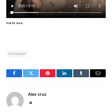
Curtir isso:
Destaques
Facebook
Twitter
Pinterest
LinkedIn
Tumblr
Email
Alex cruz
Website