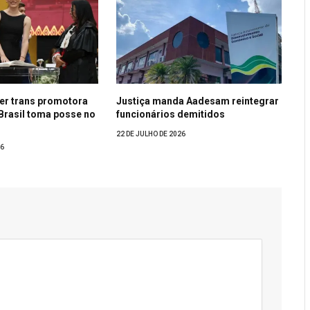
er trans promotora
Justiça manda Aadesam reintegrar
 Brasil toma posse no
funcionários demitidos
22 DE JULHO DE 2026
26