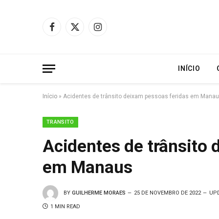
Facebook
X
Instagram
(Twitter)
INÍCIO
Início
»
Acidentes de trânsito deixam pessoas feridas em Mana
TRANSITO
Acidentes de trânsito 
em Manaus
BY
GUILHERME MORAES
25 DE NOVEMBRO DE 2022
UP
1 MIN READ