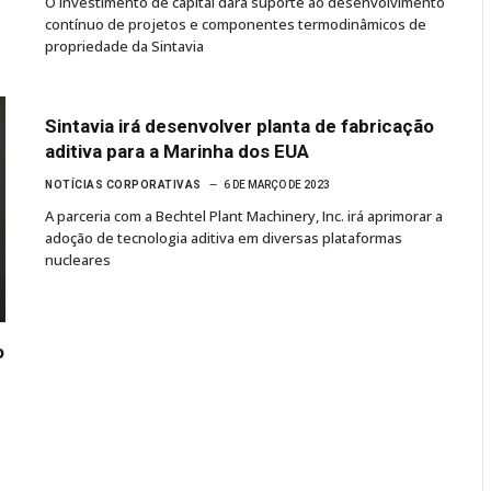
O investimento de capital dará suporte ao desenvolvimento
contínuo de projetos e componentes termodinâmicos de
propriedade da Sintavia
Sintavia irá desenvolver planta de fabricação
aditiva para a Marinha dos EUA
NOTÍCIAS CORPORATIVAS
6 DE MARÇO DE 2023
A parceria com a Bechtel Plant Machinery, Inc. irá aprimorar a
adoção de tecnologia aditiva em diversas plataformas
nucleares
o