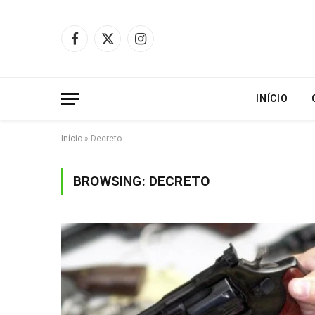
Facebook
X
Instagram
(Twitter)
INÍCIO
Início
»
Decreto
BROWSING:
DECRETO